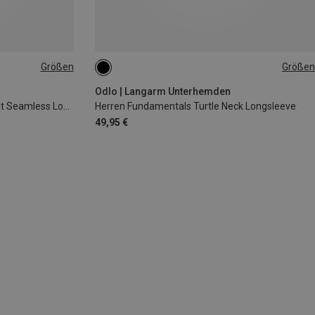
Größen
Größen
M
L
Odlo | Langarm Unterhemden
Herren Merino Blend 260 Zoneknit Seamless Longsleeve
Herren Fundamentals Turtle Neck Longsleeve
49,95 €