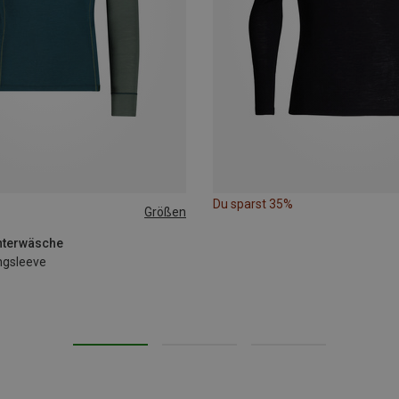
Du sparst 35%
Größen
XL
XXL
3XL
nterwäsche
ngsleeve