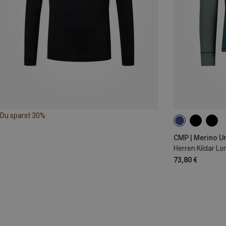
Du sparst 30%
S
M
L
CMP | Merino U
Herren Kildar Lo
73,80 €