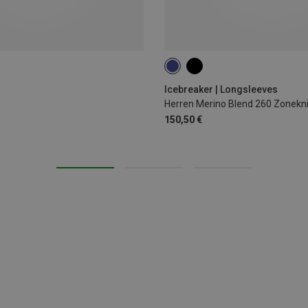
S
M
L
XL
XXL
Icebreaker | Longsleeves
150,50 €