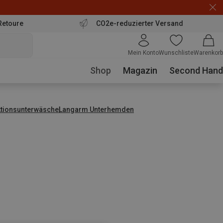
Retoure
CO2e-reduzierter Versand
Mein Konto
Wunschliste
Warenkorb
Shop
Magazin
Second Hand
ktionsunterwäsche
Langarm Unterhemden