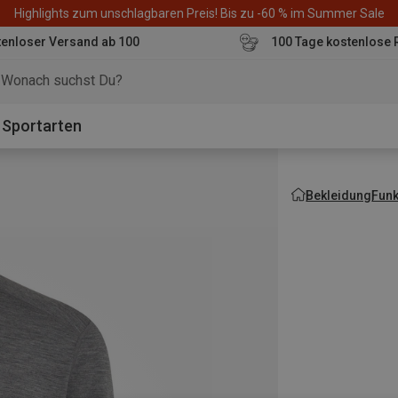
Highlights zum unschlagbaren Preis! Bis zu -60 % im Summer Sale
enloser Versand ab 100
100 Tage kostenlose 
o
Sportarten
Bekleidung
Fun