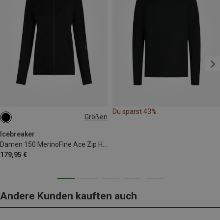
Du sparst 43%
Größen
XS
S
M
XL
Icebreaker
Damen 150 MerinoFine Ace Zip Hoodie Jacke
179,95 €
Andere Kunden kauften auch