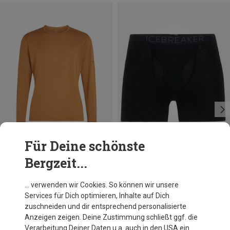
Für Deine schönste
Bergzeit...
Du sparst 20%
Größen
XXL
Icebreaker
… verwenden wir Cookies. So können wir unsere
Herren 175 Everyday Boxers
Services für Dich optimieren, Inhalte auf Dich
45,46 €
zuschneiden und dir entsprechend personalisierte
Anzeigen zeigen. Deine Zustimmung schließt ggf. die
Verarbeitung Deiner Daten u.a. auch in den USA ein.