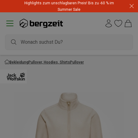
Highlights zum unschlagbaren Preis! Bis zu -60 % im
Summer Sale
Bekleidung
Pullover, Hoodies, Shirts
Pullover