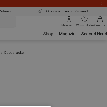
Retoure
CO2e-reduzierter Versand
Mein Konto
Wunschliste
Warenkorb
Shop
Magazin
Second Hand
ken
Doppeljacken