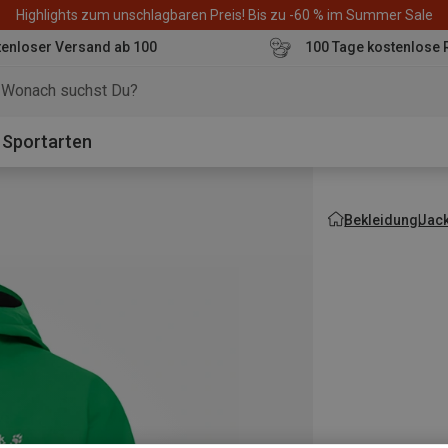
Highlights zum unschlagbaren Preis! Bis zu -60 % im Summer Sale
enloser Versand ab 100
100 Tage kostenlose 
o
Sportarten
Bekleidung
Jac