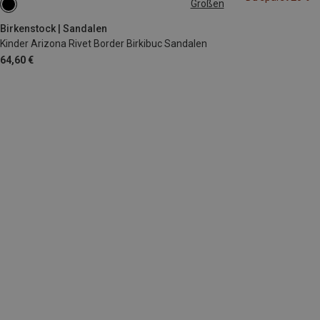
Größen
31
32
33
34
35
Birkenstock | Sandalen
Kinder Arizona Rivet Border Birkibuc Sandalen
64,60 €