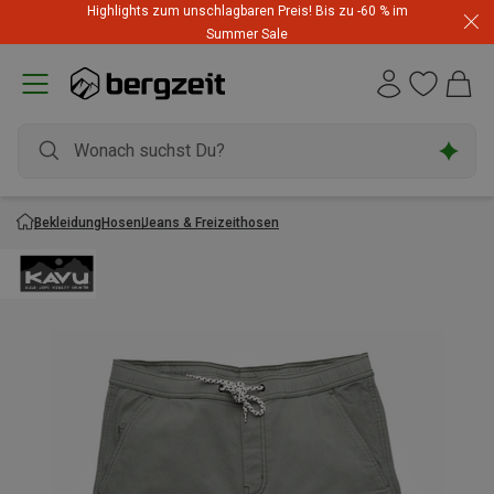
Highlights zum unschlagbaren Preis! Bis zu -60 % im
Summer Sale
Bekleidung
Hosen
Jeans & Freizeithosen