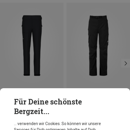
Du sparst 46%
Größen
XS
S
M
L
XL
Für Deine schönste
Salewa
Bergzeit...
Damen Ortles PTX 3L Hose
319,95 €
… verwenden wir Cookies. So können wir unsere
Services für Dich optimieren, Inhalte auf Dich