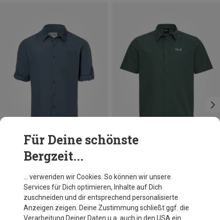
Für Deine schönste
Bergzeit...
Du sparst 31%
Größen
S
M
Marmot
… verwenden wir Cookies. So können wir unsere
Herren AirExchange UPF 40 Hemd
Services für Dich optimieren, Inhalte auf Dich
69,95 €
zuschneiden und dir entsprechend personalisierte
Anzeigen zeigen. Deine Zustimmung schließt ggf. die
Verarbeitung Deiner Daten u.a. auch in den USA ein.