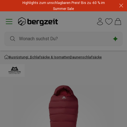
Highlights zum unschlagbaren Preis! Bis zu -60 % im
Summer Sale
Ausrüstung
Schlafsäcke & Isomatten
Daunenschlafsäcke