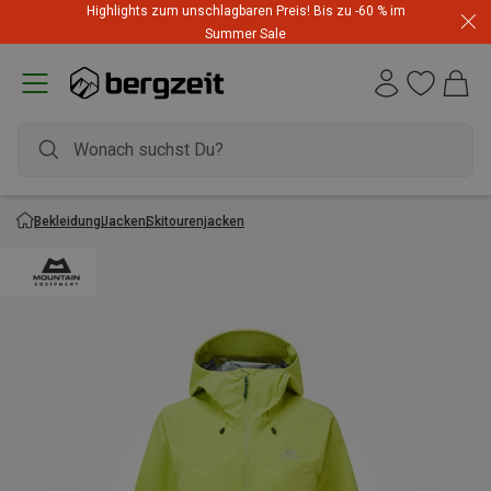
Highlights zum unschlagbaren Preis! Bis zu -60 % im
Summer Sale
Bekleidung
Jacken
Skitourenjacken