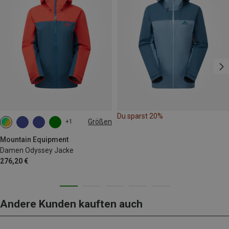
Du sparst 20%
Größen
+1
XS
S
M
L
XL
Mountain Equipment
Damen Odyssey Jacke
276,20 €
Andere Kunden kauften auch