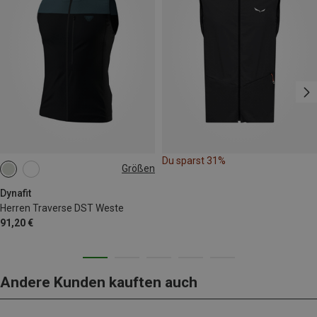
Du sparst 31%
Größen
S
L
XL
XXL
Dynafit
Herren Traverse DST Weste
91,20 €
Andere Kunden kauften auch