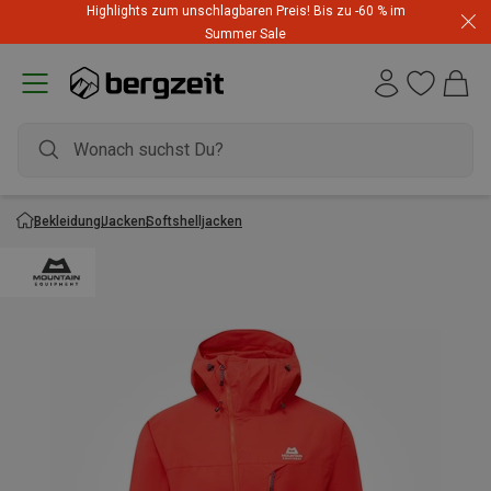
Highlights zum unschlagbaren Preis! Bis zu -60 % im
Summer Sale
Bekleidung
Jacken
Softshelljacken