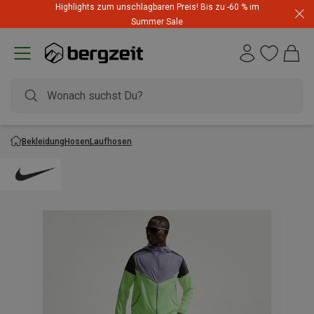
Highlights zum unschlagbaren Preis! Bis zu -60 % im
Summer Sale
Bekleidung
Hosen
Laufhosen