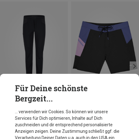
Für Deine schönste
Bergzeit...
Du sparst 26%
Größen
XL
Picture
… verwenden wir Cookies. So können wir unsere
Herren Journy 19 Badeshorts
Services für Dich optimieren, Inhalte auf Dich
64,95 €
zuschneiden und dir entsprechend personalisierte
Anzeigen zeigen. Deine Zustimmung schließt ggf. die
Verarbeitung Deiner Daten u.a. auch in den USA ein.