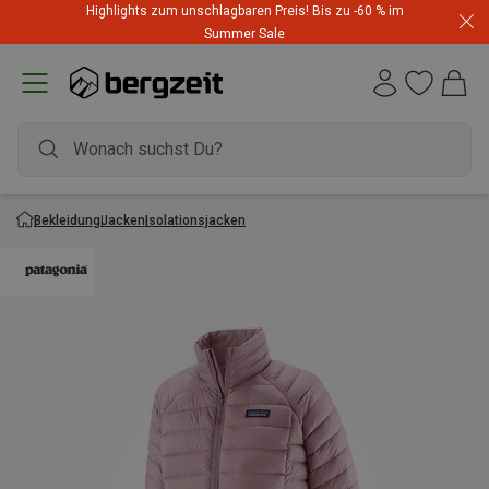
Highlights zum unschlagbaren Preis! Bis zu -60 % im
Summer Sale
Bekleidung
Jacken
Isolationsjacken