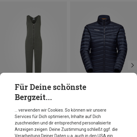
Für Deine schönste
Bergzeit...
Du sparst 26%
Größen
S
Mammut
… verwenden wir Cookies. So können wir unsere
Damen Albula In Jacke
Services für Dich optimieren, Inhalte auf Dich
229,95 €
zuschneiden und dir entsprechend personalisierte
Anzeigen zeigen. Deine Zustimmung schließt ggf. die
Verarbeitung Deiner Daten u.a. auch in den USA ein.