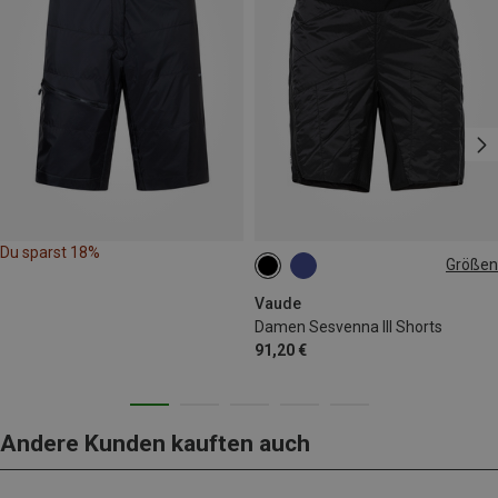
Du sparst 18%
Größen
XS
S
M
L
XL
Vaude
Damen Sesvenna III Shorts
91,20 €
Andere Kunden kauften auch