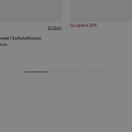
Du sparst 26%
Größen
ment | Softshellhosen
Hose