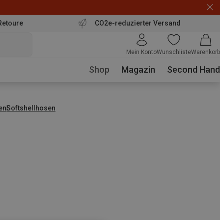
Retoure
CO2e-reduzierter Versand
Mein Konto
Wunschliste
Warenkorb
Shop
Magazin
Second Hand
en
Softshellhosen