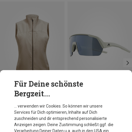
Für Deine schönste
Bergzeit...
Du sparst 23%
Alpina
… verwenden wir Cookies. So können wir unsere
Turbo HR Q-Lite Sportbrille
Services für Dich optimieren, Inhalte auf Dich
69,95 €
zuschneiden und dir entsprechend personalisierte
Anzeigen zeigen. Deine Zustimmung schließt ggf. die
Verarbeitung Deiner Daten u.a. auch in den USA ein.