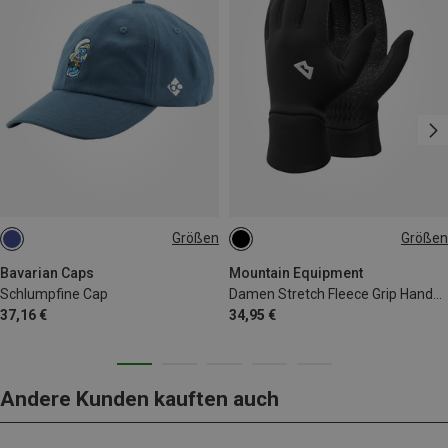
Größen
Größen
ONE SIZE
XS
S
M
L
Bavarian Caps
Mountain Equipment
Schlumpfine Cap
Damen Stretch Fleece Grip Handschuhe
37,16 €
34,95 €
Andere Kunden kauften auch