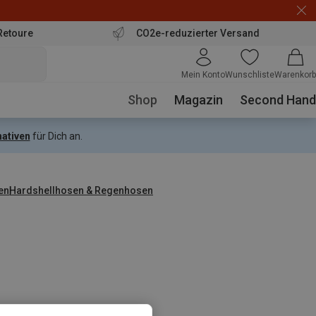
Retoure
CO2e-reduzierter Versand
Mein Konto
Wunschliste
Warenkorb
Shop
Magazin
Second Hand
nativen
für Dich an.
en
Hardshellhosen & Regenhosen