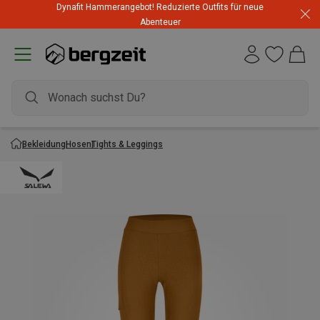
Dynafit Hammerangebot! Reduzierte Outfits für neue
Abenteuer
Bekleidung
Hosen
Tights & Leggings