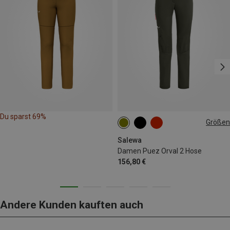
Du sparst 69%
Größen
S
M
L
XL
Salewa
Damen Puez Orval 2 Hose
156,80 €
Andere Kunden kauften auch