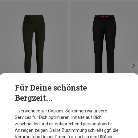
Für Deine schönste
Bergzeit...
Du sparst 49%
Größen
+1
XS
S
M
L
XL
Salewa
… verwenden wir Cookies. So können wir unsere
Damen Agner Hose
Services für Dich optimieren, Inhalte auf Dich
119,95 €
zuschneiden und dir entsprechend personalisierte
Anzeigen zeigen. Deine Zustimmung schließt ggf. die
Verarbeitung Deiner Daten u.a. auch in den USA ein.