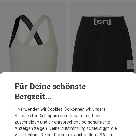
Für Deine schönste
Bergzeit...
Du sparst 17%
Größen
XS
M
L
Super.Natural
… verwenden wir Cookies. So können wir unsere
Damen Fitness Rock
Services für Dich optimieren, Inhalte auf Dich
73,80 €
zuschneiden und dir entsprechend personalisierte
Anzeigen zeigen. Deine Zustimmung schließt ggf. die
Verarbeitung Deiner Daten u.a. auch in den USA ein.