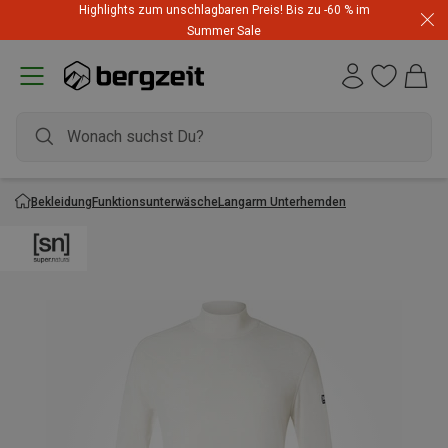
Highlights zum unschlagbaren Preis! Bis zu -60 % im
Summer Sale
Bekleidung
Funktionsunterwäsche
Langarm Unterhemden