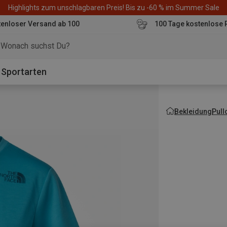
Highlights zum unschlagbaren Preis! Bis zu -60 % im Summer Sale
enloser Versand ab 100
100 Tage kostenlose 
o
Sportarten
Bekleidung
Pull