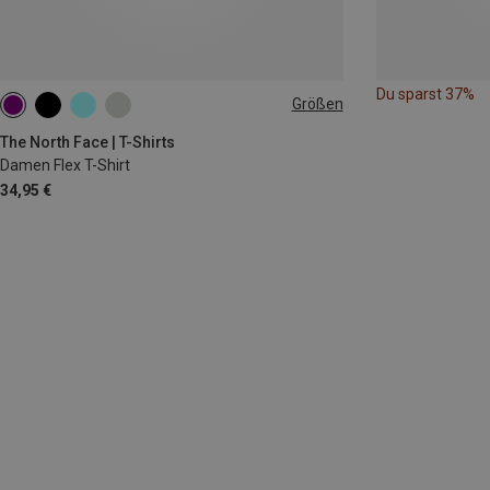
Du sparst 37%
Größen
XS
S
M
L
The North Face | T-Shirts
Damen Flex T-Shirt
34,95 €