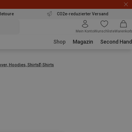
Retoure
CO2e-reduzierter Versand
Mein Konto
Wunschliste
Warenkorb
Shop
Magazin
Second Hand
over, Hoodies, Shirts
T-Shirts