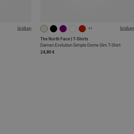
Größen
Größen
+1
XS
S
M
L
XL
The North Face | T-Shirts
Damen Evolution Simple Dome Slm T-Shirt
24,80 €