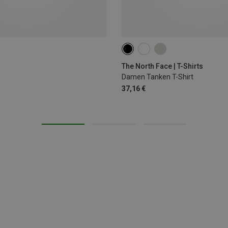
XS
S
M
L
XL
The North Face | T-Shirts
Damen Tanken T-Shirt
37,16 €