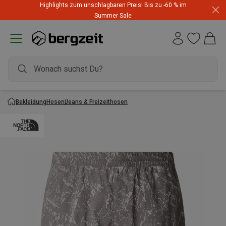
Highlights zum unschlagbaren Preis! Bis zu -60 % im
Summer Sale
Bekleidung
Hosen
Jeans & Freizeithosen