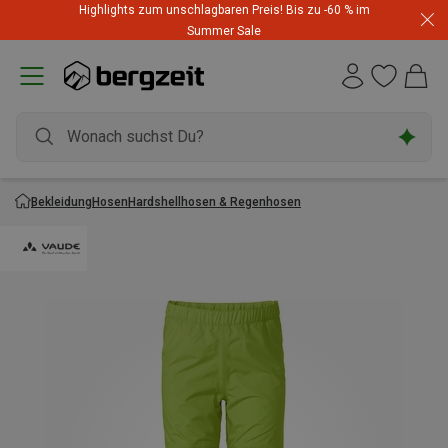
Highlights zum unschlagbaren Preis! Bis zu -60 % im
Summer Sale
Bekleidung
Hosen
Hardshellhosen & Regenhosen