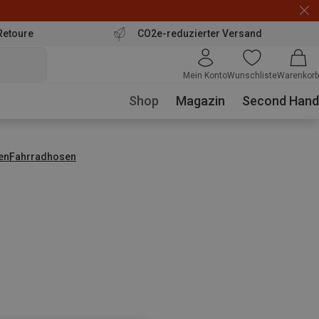
Retoure
CO2e-reduzierter Versand
Mein Konto
Wunschliste
Warenkorb
Shop
Magazin
Second Hand
en
Fahrradhosen