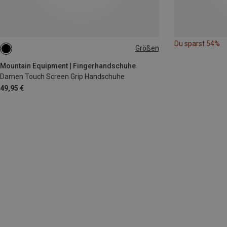
Du sparst 54%
Größen
XS
S
M
L
Mountain Equipment | Fingerhandschuhe
Damen Touch Screen Grip Handschuhe
49,95 €