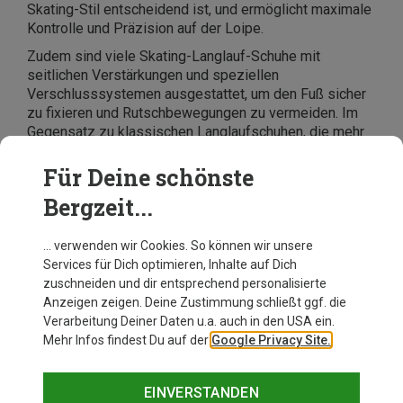
Skating-Stil entscheidend ist, und ermöglicht maximale
Kontrolle und Präzision auf der Loipe.
Zudem sind viele Skating-Langlauf-Schuhe mit
seitlichen Verstärkungen und speziellen
Verschlusssystemen ausgestattet, um den Fuß sicher
zu fixieren und Rutschbewegungen zu vermeiden. Im
Gegensatz zu klassischen Langlaufschuhen, die mehr
Flexibilität im Vorfußbereich bieten und für eine
natürlichere Abrollbewegung sorgen, sind Skating-
Für Deine schönste
Schuhe auf
Stabilität und Performance
ausgelegt –
Bergzeit...
perfekt für schnelle, kraftvolle Bewegungen und
präzise Technikausführung.
… verwenden wir Cookies. So können wir unsere
Services für Dich optimieren, Inhalte auf Dich
zuschneiden und dir entsprechend personalisierte
Anzeigen zeigen. Deine Zustimmung schließt ggf. die
Verarbeitung Deiner Daten u.a. auch in den USA ein.
Mehr Infos findest Du auf der
Google Privacy Site.
EINVERSTANDEN