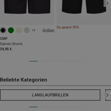
Du sparst 35%
Größen
+3
XXS
XS
S
M
L
XL
CMP
Damen Shorts
39,95 €
Beliebte Kategorien
LANGLAUFBRILLEN