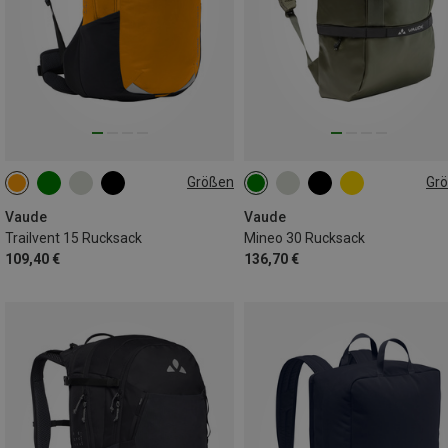
Größen
Gr
15L
30L
Vaude
Vaude
Trailvent 15 Rucksack
Mineo 30 Rucksack
109,40 €
136,70 €