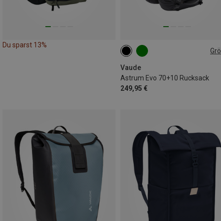
Du sparst 13%
Gr
80L
Vaude
Astrum Evo 70+10 Rucksack
249,95 €