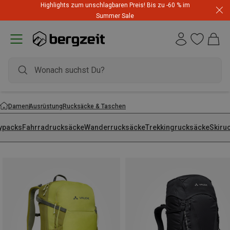
Highlights zum unschlagbaren Preis! Bis zu -60 % im
Summer Sale
Damen
Ausrüstung
Rucksäcke & Taschen
ypacks
Fahrradrucksäcke
Wanderrucksäcke
Trekkingrucksäcke
Skiru