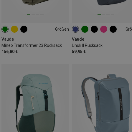
Größen
Gr
20L
8L
Vaude
Vaude
Mineo Transformer 23 Rucksack
Unuk II Rucksack
156,80 €
59,95 €