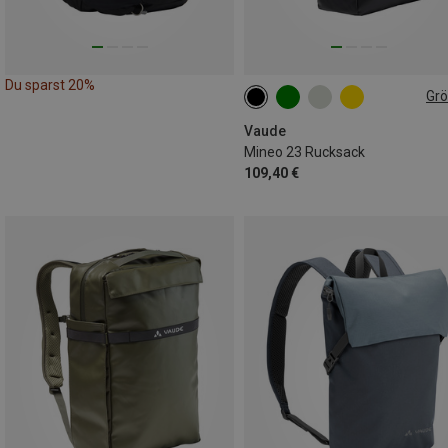
Du sparst 20%
Gr
23L
Vaude
Mineo 23 Rucksack
109,40 €