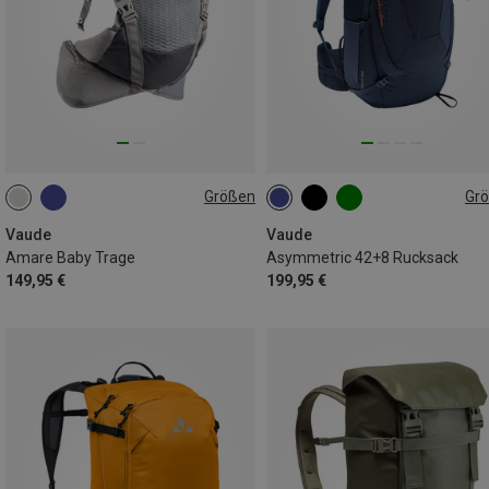
Größen
Gr
20L
42L+8L
Vaude
Vaude
Amare Baby Trage
Asymmetric 42+8 Rucksack
149,95 €
199,95 €