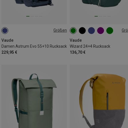
Größen
Gr
55L+10L
24+4L
Vaude
Vaude
Damen Astrum Evo 55+10 Rucksack
Wizard 24+4 Rucksack
229,95 €
136,70 €