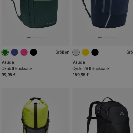
Größen
Gr
25L
28L
Vaude
Vaude
Okab II Rucksack
Cycle 28 II Rucksack
99,95 €
159,95 €