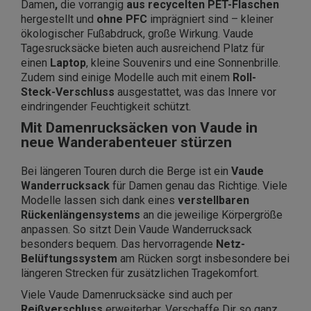
Damen
,
die vorrangig
aus recycelten PET-Flaschen
hergestellt und
ohne PFC
imprägniert sind – kleiner
ökologischer Fußabdruck, große Wirkung. Vaude
Tagesrucksäcke bieten auch ausreichend Platz für
einen
Laptop
, kleine Souvenirs und eine Sonnenbrille.
Zudem sind einige Modelle auch mit einem
Roll-
Steck-Verschluss
ausgestattet, was das Innere vor
eindringender Feuchtigkeit schützt.
Mit Damenrucksäcken von Vaude in
neue Wanderabenteuer stürzen
Bei längeren Touren durch die Berge ist ein
Vaude
Wanderrucksack
für Damen genau das Richtige. Viele
Modelle lassen sich dank eines
verstellbaren
Rückenlängensystems
an die jeweilige Körpergröße
anpassen. So sitzt Dein Vaude Wanderrucksack
besonders bequem. Das hervorragende
Netz-
Belüftungssystem
am Rücken sorgt insbesondere bei
längeren Strecken für zusätzlichen Tragekomfort.
Viele Vaude Damenrucksäcke sind auch per
Reißverschluss
erweiterbar. Verschaffe Dir so ganz