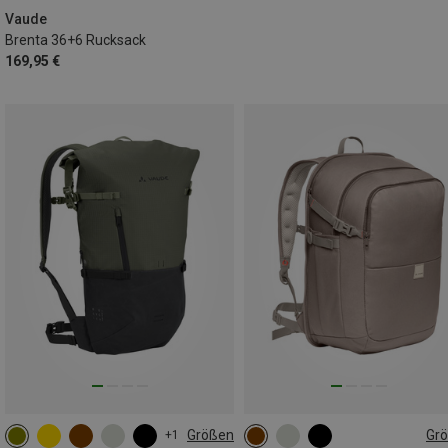
Vaude
Brenta 36+6 Rucksack
169,95 €
Größen
Gr
+1
23L
30L