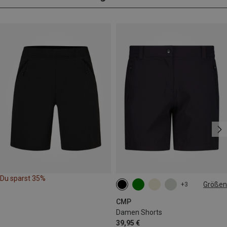
Du sparst 35%
Größen
+3
XXS
XS
S
M
L
XL
CMP
Damen Shorts
39,95 €