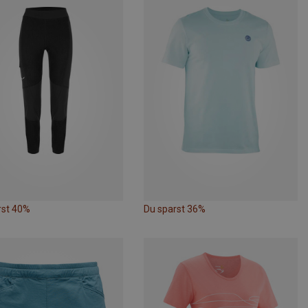
rst 40%
Du sparst 36%