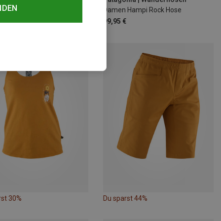
NDEN
Damen Hampi Rock Hose
99,95 €
rst 30%
Du sparst 44%