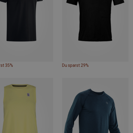
rst 35%
Du sparst 29%