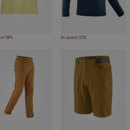
rst 38%
Du sparst 23%