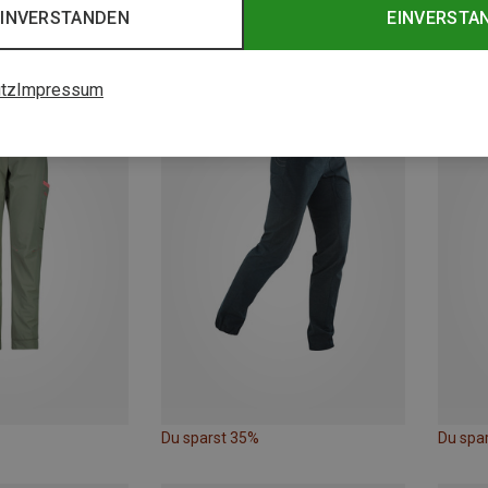
EINVERSTANDEN
EINVERSTA
Damen Light Climb Shorts
39,95 €
tz
Impressum
Du sparst 35%
Du spa