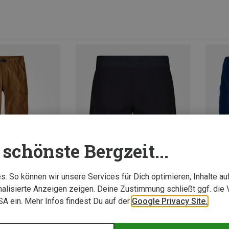
schönste Bergzeit...
. So können wir unsere Services für Dich optimieren, Inhalte a
alisierte Anzeigen zeigen. Deine Zustimmung schließt ggf. die 
USA ein. Mehr Infos findest Du auf der
Google Privacy Site.
Du spa
Größen
+4
XXS
XS
S
M
L
XL
CMP | Kletterhosen