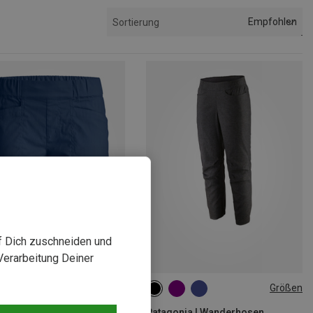
Empfohlen
Sortierung
uf Dich zuschneiden und
Verarbeitung Deiner
rst 27%
Größen
XS
S
S
M
M
Patagonia | Wanderhosen