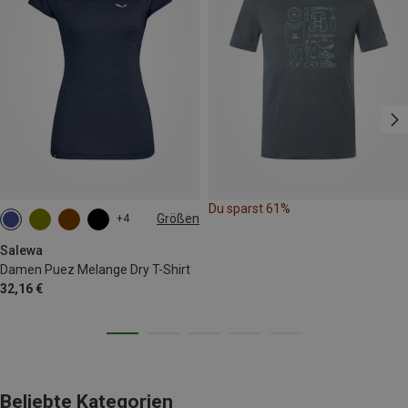
Du sparst 61%
Größen
+4
M
L
XL
XXL
Salewa
Damen Puez Melange Dry T-Shirt
32,16 €
Beliebte Kategorien