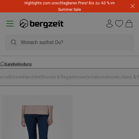
Highlights zum unschlagbaren Preis! Bis zu -60 % im
Summer Sale
Sale
Bekleidung
hrradhosen
Hardshellhosen & Regenhosen
Isolationshosen
Jeans & F