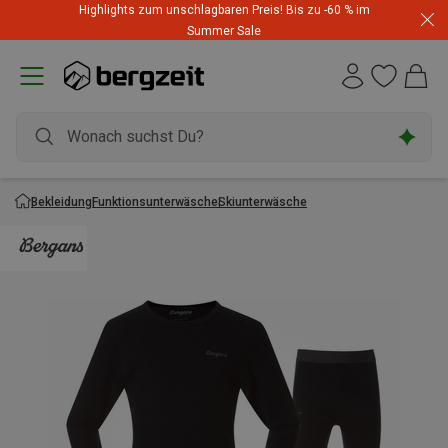
Highlights zum unschlagbaren Preis! Bis zu -60 % im
Summer Sale
Bekleidung
Funktionsunterwäsche
Skiunterwäsche