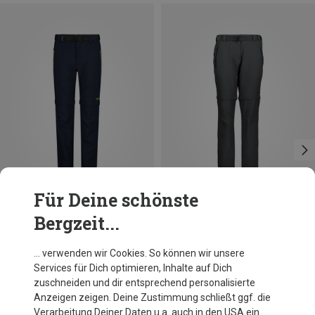
Für Deine schönste
Bergzeit...
Du sparst bis 35%
Größen
+1
CMP
… verwenden wir Cookies. So können wir unsere
Kinder Long Zip Off Stretch Hose
Services für Dich optimieren, Inhalte auf Dich
35,95 €
zuschneiden und dir entsprechend personalisierte
Anzeigen zeigen. Deine Zustimmung schließt ggf. die
Verarbeitung Deiner Daten u.a. auch in den USA ein.