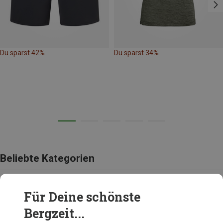
Du sparst 42%
Du sparst 34%
Beliebte Kategorien
Für Deine schönste
BEKLEIDUNG
Bergzeit...