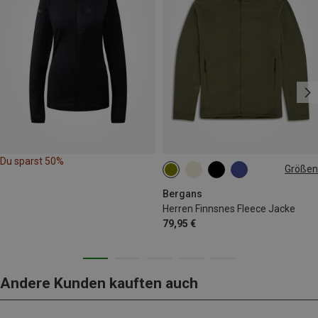
Du sparst 50%
Größen
S
M
L
XL
XXL
Bergans
Herren Finnsnes Fleece Jacke
79,95 €
Andere Kunden kauften auch