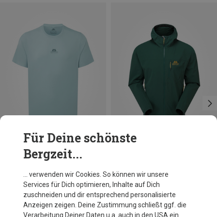
Für Deine schönste
Bergzeit...
Du sparst 26%
Größen
S
M
L
XL
Mountain Equipment
… verwenden wir Cookies. So können wir unsere
Herren Agilix T-Shirt
Services für Dich optimieren, Inhalte auf Dich
45,46 €
zuschneiden und dir entsprechend personalisierte
Anzeigen zeigen. Deine Zustimmung schließt ggf. die
Verarbeitung Deiner Daten u.a. auch in den USA ein.