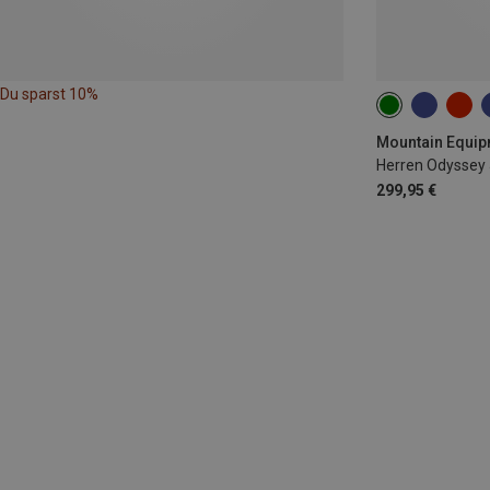
Du sparst 10%
M
L
XL
Herren Odyssey
299,95 €