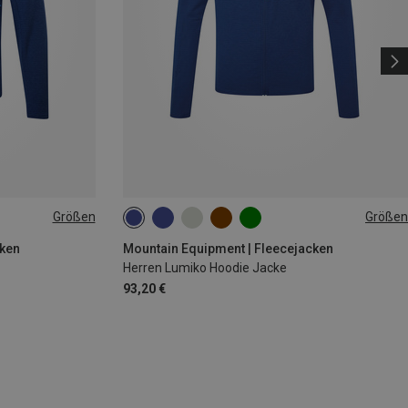
Größen
Größen
S
M
L
XL
XXL
cken
Mountain Equipment | Fleecejacken
Herren Lumiko Hoodie Jacke
93,20 €