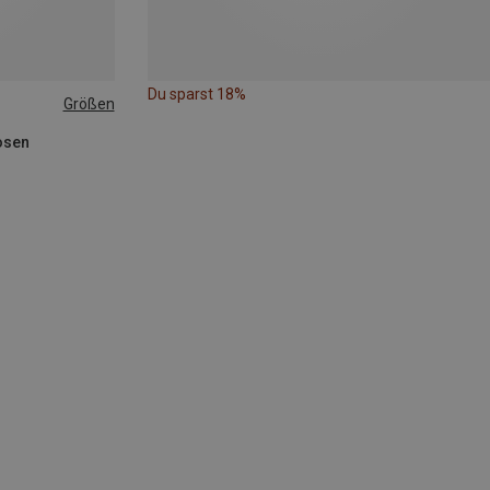
Du sparst 18%
Größen
osen