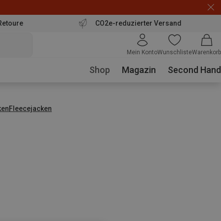
Retoure
CO2e-reduzierter Versand
Mein Konto
Wunschliste
Warenkorb
Shop
Magazin
Second Hand
ken
Fleecejacken