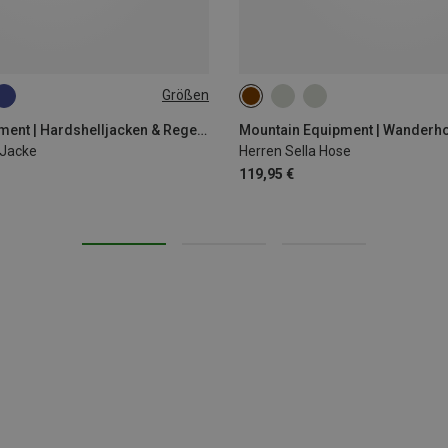
Größen
XXL
S
M
L
XL
Mountain Equipment | Hardshelljacken & Regenjacken
Mountain Equipment | Wanderh
 Jacke
Herren Sella Hose
119,95 €