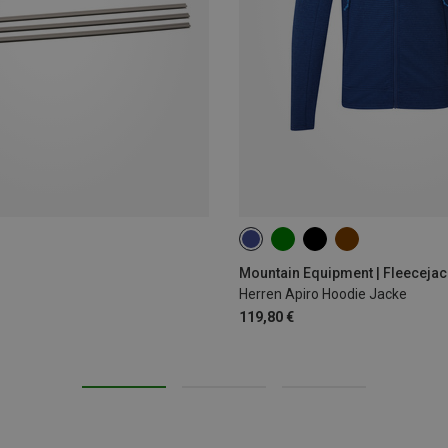
S
M
L
XL
XXL
Mountain Equipment | Fleeceja
Herren Apiro Hoodie Jacke
119,80 €