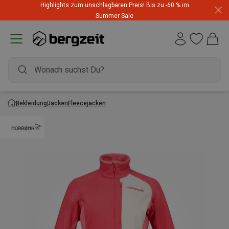
Highlights zum unschlagbaren Preis! Bis zu -60 % im
Summer Sale
Bekleidung
Jacken
Fleecejacken