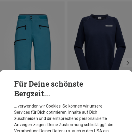
Für Deine schönste
Bergzeit...
Du sparst 14%
Größen
XS
S
M
Norrona
… verwenden wir Cookies. So können wir unsere
Damen Fjørå Flex1 Shorts
Services für Dich optimieren, Inhalte auf Dich
178,95 €
zuschneiden und dir entsprechend personalisierte
Anzeigen zeigen. Deine Zustimmung schließt ggf. die
Verarbeitung Deiner Daten u.a. auch in den USA ein.