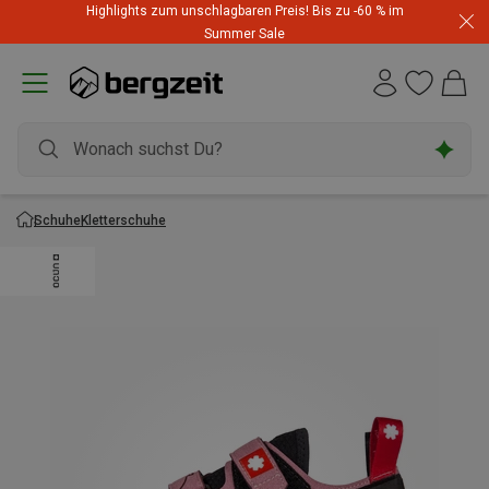
Highlights zum unschlagbaren Preis! Bis zu -60 % im
Summer Sale
Schuhe
Kletterschuhe