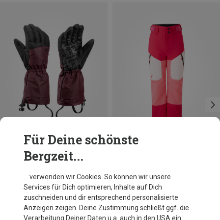
Für Deine schönste
Bergzeit...
Du sparst 20%
Größen
5
6
7
Leki
… verwenden wir Cookies. So können wir unsere
Kinder Pow Swtch Zero Handschuhe
Services für Dich optimieren, Inhalte auf Dich
49,95 €
zuschneiden und dir entsprechend personalisierte
Anzeigen zeigen. Deine Zustimmung schließt ggf. die
Verarbeitung Deiner Daten u.a. auch in den USA ein.