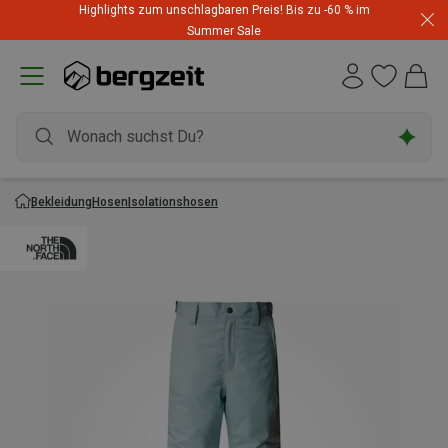
Highlights zum unschlagbaren Preis! Bis zu -60 % im
Summer Sale
Bekleidung
Hosen
Isolationshosen