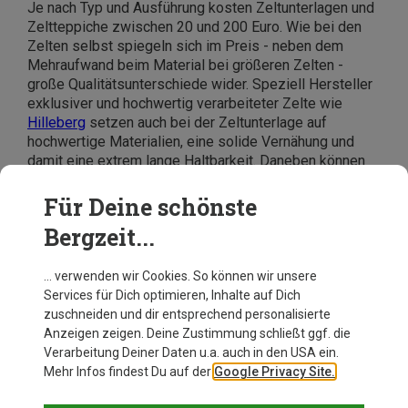
Je nach Typ und Ausführung kosten Zeltunterlagen und
Zeltteppiche zwischen 20 und 200 Euro. Wie bei den
Zelten selbst spiegeln sich im Preis - neben dem
Mehraufwand beim Material bei größeren Zelten -
große Qualitätsunterschiede wider. Speziell Hersteller
exklusiver und hochwertig verarbeiteter Zelte wie
Hilleberg
setzen auch bei der Zeltunterlage auf
hochwertige Materialien, eine solide Vernähung und
damit eine extrem lange Haltbarkeit. Daneben können
Outwell-Zeltteppiche Abmessungen haben, die größer
sind als die des Wohnzimmerteppichs Zuhause. Dafür
Für Deine schönste
sind dann auch mal mehr als 130 Euro fällig - dafür
Bergzeit...
bekommt man bei anderen Marken bereits ein
komplettes Einsteigerzelt!
… verwenden wir Cookies. So können wir unsere
Services für Dich optimieren, Inhalte auf Dich
zuschneiden und dir entsprechend personalisierte
Anzeigen zeigen. Deine Zustimmung schließt ggf. die
Verarbeitung Deiner Daten u.a. auch in den USA ein.
Mehr Infos findest Du auf der
Google Privacy Site.