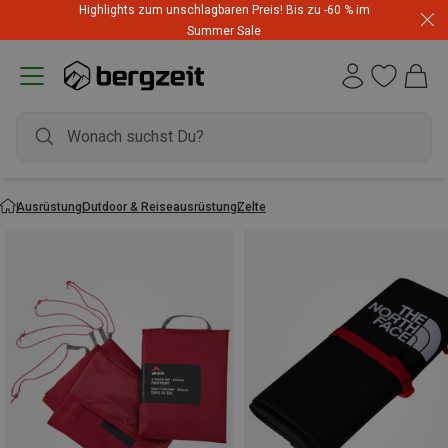
Highlights zum unschlagbaren Preis! Bis zu -60 % im
Summer Sale
Ausrüstung
Outdoor & Reiseausrüstung
Zelte