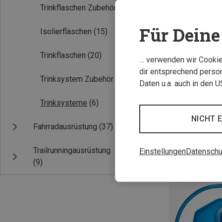
Trinkflaschen Zubehör
(9)
Für Deine 
Isolierflaschen
(15)
Trinkflaschen
(20)
… verwenden wir Cookies
dir entsprechend person
Trinksystem Zubehör
(5)
Daten u.a. auch in den 
Trinksysteme
(6)
1,5L
Camelbak | Trin
NICHT 
Fahrradausrüstung
(37)
Crux Trinksyste
34,95 €
Trailrunningausrüstung
Einstellungen
Datenschu
(9)