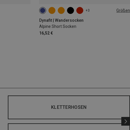
Größen
+3
35|36|37|38
39|40|41|42
43|44|45|46
Dynafit | Wandersocken
Alpine Short Socken
16,52 €
KLETTERHOSEN