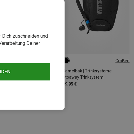
uf Dich zuschneiden und
Verarbeitung Deiner
Größen
Größen
3L
ak | Trinksysteme
Camelbak | Trinksysteme
NDEN
3l Reservoir
Stoaway Trinksystem
€
89,95 €