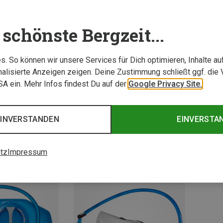
schönste Bergzeit...
. So können wir unsere Services für Dich optimieren, Inhalte a
alisierte Anzeigen zeigen. Deine Zustimmung schließt ggf. die 
USA ein. Mehr Infos findest Du auf der
Google Privacy Site.
Du sparst bis 25%
Größen
3L
ksysteme
Camelb
EINVERSTANDEN
EINVERSTA
m
Fusion 
59,95 
tz
Impressum