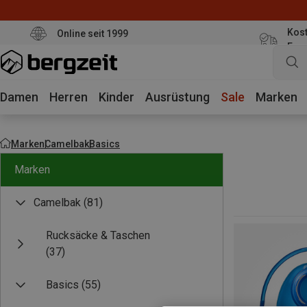
Kost
Online seit 1999
Eur
Damen
Herren
Kinder
Ausrüstung
Sale
Marken
Marken
Camelbak
Basics
Marken
Camelbak
(81)
Rucksäcke & Taschen
(37)
Basics
(55)