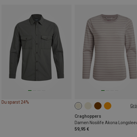
Du sparst 24%
Gr
L
XL
XXL
Craghoppers
Damen Nosilife Akona Longslee
59,95 €