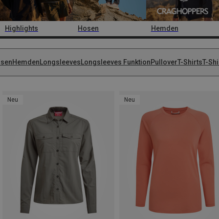
Highlights
Hosen
Hemden
usen
Hemden
Longsleeves
Longsleeves Funktion
Pullover
T-Shirts
T-Shi
Neu
Neu