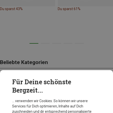
Du sparst 43%
Du sparst 61%
Beliebte Kategorien
Für Deine schönste
BEKLEIDUNG
Bergzeit...
… verwenden wir Cookies. So können wir unsere
Services für Dich optimieren, Inhalte auf Dich
zuschneiden und dir entsprechend personalisierte