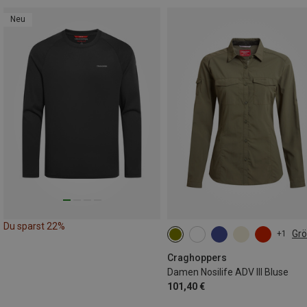
Neu
Du sparst 22%
Gr
+1
Craghoppers
Damen Nosilife ADV III Bluse
101,40 €