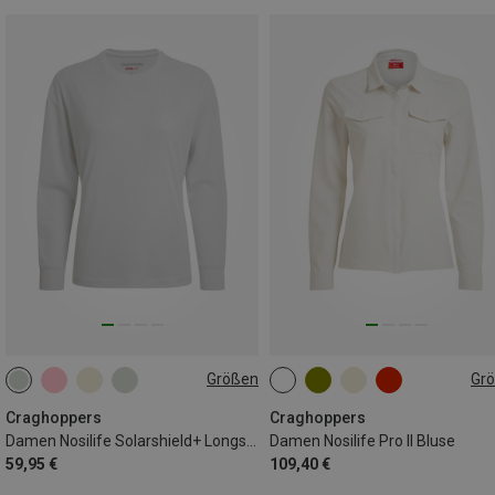
Größen
Gr
XS
M
L
XL
XXL
Craghoppers
Craghoppers
Damen Nosilife Solarshield+ Longsleeve
Damen Nosilife Pro II Bluse
59,95 €
109,40 €