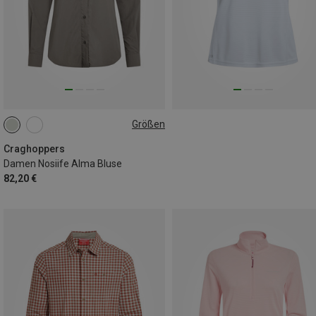
Größen
S
M
L
XL
XXL
3XL
Craghoppers
Damen Nosiife Alma Bluse
82,20 €