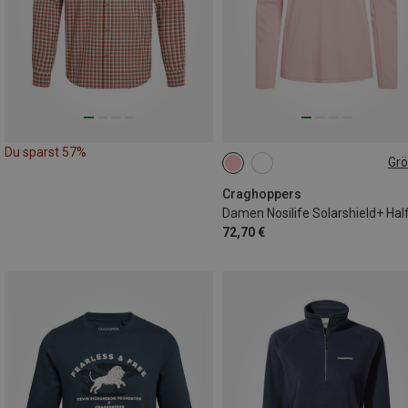
Du sparst 57%
Gr
XS
S
M
L
XL
XXL
Craghoppers
72,70 €