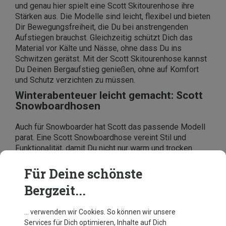
und genau hier spielt eine Scott Skitourenhose ihre
Stärken aus. Die Modelle sind leicht, flexibel und bieten
Dir Bewegungsfreiheit, die Du bei anstrengenden
Aufstiegen brauchst. Gleichzeitig schützt Dich das
Material vor Kälte und Nässe, ohne dass Du ins
Schwitzen gerätst. Mit der Scott Skitourenhose kannst
Du Deinen Bergaufstieg genießen, ohne auf Komfort
und Schutz verzichten zu müssen.
Winterabenteuer leicht gemacht: Scott
Snowboardhosen
Auch für Snowboarder hat Scott das passende Modell
parat. Eine Scott Snowboardhose vereint Stil und
Funktionalität, damit Du nicht nur warm und trocken
beibst, sondern Dich auch rundum wohlfühlst. Diese
Hosen sind speziell für die Anforderungen auf dem
Für Deine schönste
Snowboard konzipiert und sorgen dafür, dass Du Dich
Bergzeit...
voll auf Deine Tricks und Turns konzentrieren kannst,
ohne von der Ausrüstung eingeschränkt zu werden.
… verwenden wir Cookies. So können wir unsere
Services für Dich optimieren, Inhalte auf Dich