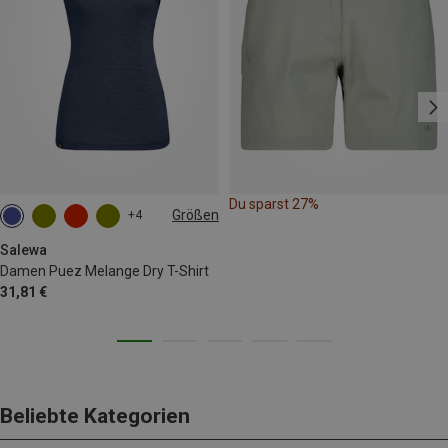
Du sparst 27%
Größen
+4
M
L
XL
XXL
Salewa
Damen Puez Melange Dry T-Shirt
31,81 €
Beliebte Kategorien