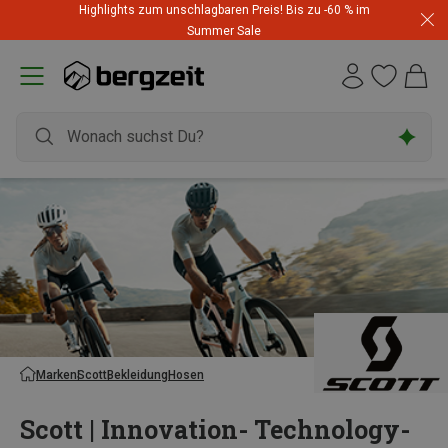
Highlights zum unschlagbaren Preis! Bis zu -60 % im
Summer Sale
Marken
Scott
Bekleidung
Hosen
Scott | Innovation- Technology-