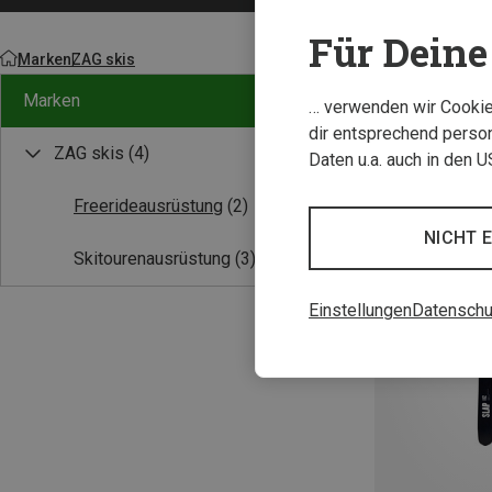
Für Deine 
Marken
ZAG skis
Marken
… verwenden wir Cookies
dir entsprechend person
ZAG skis
(4)
Daten u.a. auch in den 
Freerideausrüstung
(2)
NICHT 
Skitourenausrüstung
(3)
Einstellungen
Datenschu