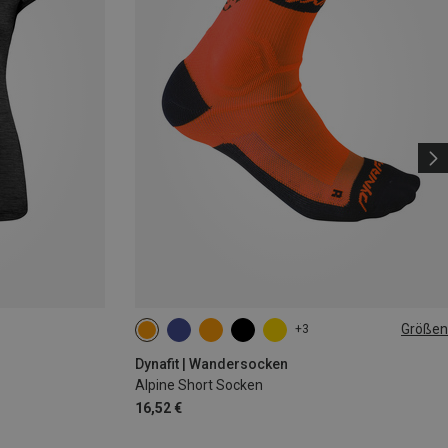
Größen
+3
35|36|37|38
39|40|41|42
43|44|45|46
Dynafit | Wandersocken
Alpine Short Socken
16,52 €