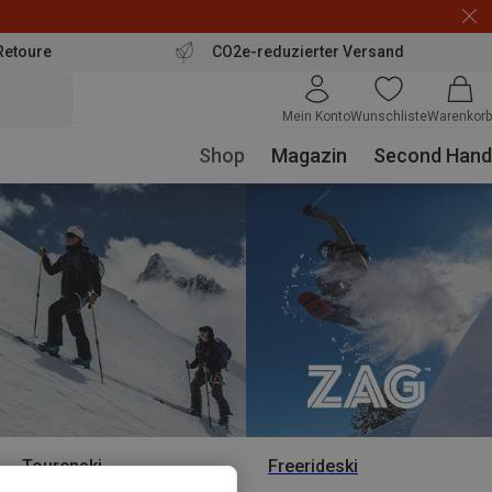
Retoure
CO2e-reduzierter Versand
Mein Konto
Wunschliste
Warenkorb
Shop
Magazin
Second Hand
Tourenski
Freerideski