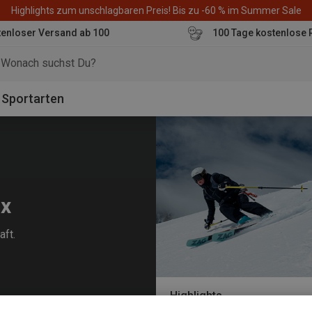
Highlights zum unschlagbaren Preis! Bis zu -60 % im Summer Sale
enloser Versand ab 100
100 Tage kostenlose 
o
Sportarten
ix
aft.
Highlights