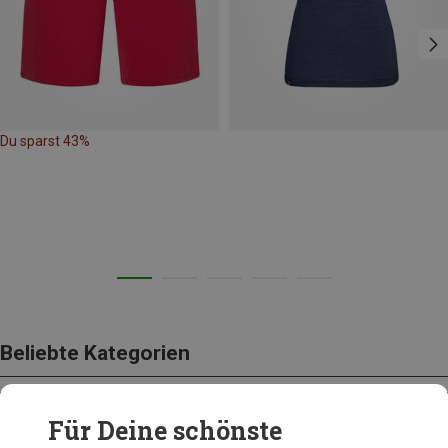
Du sparst 43%
Beliebte Kategorien
Für Deine schönste
BEKLEIDUNG