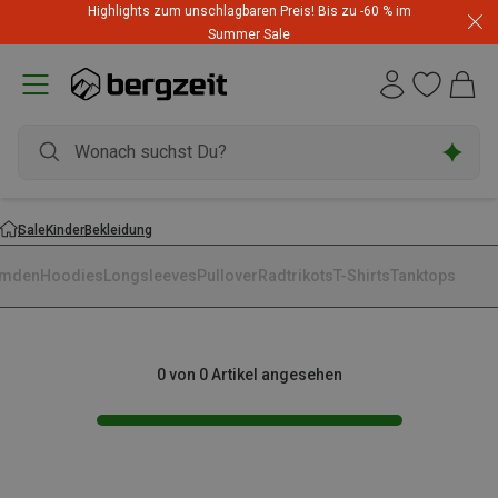
Highlights zum unschlagbaren Preis! Bis zu -60 % im
Summer Sale
Sale
Kinder
Bekleidung
mden
Hoodies
Longsleeves
Pullover
Radtrikots
T-Shirts
Tanktops
0 von 0 Artikel angesehen