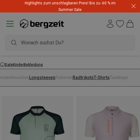
Highlights zum unschlagbaren Preis! Bis zu -60 % im
Summer Sale
Sale
Kinder
Bekleidung
mden
Hoodies
Longsleeves
Pullover
Radtrikots
T-Shirts
Tanktops