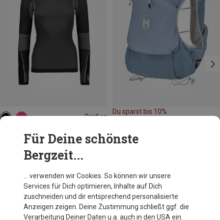
Du sparst bis 10%
Größen
L|M
M|S
S|XS
CMP
Für Deine schönste
Damen Seamless Sweat Longsleeve
Bergzeit...
29,95 €
… verwenden wir Cookies. So können wir unsere
Services für Dich optimieren, Inhalte auf Dich
Andere Kunden kauften auch
zuschneiden und dir entsprechend personalisierte
Anzeigen zeigen. Deine Zustimmung schließt ggf. die
Verarbeitung Deiner Daten u.a. auch in den USA ein.