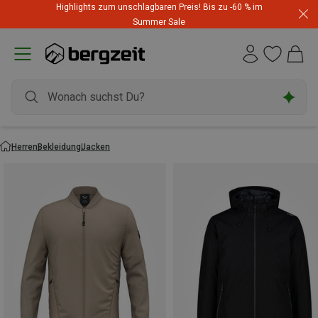
Highlights zum unschlagbaren Preis! Bis zu -60 % im
Summer Sale
Herren
Bekleidung
Jacken