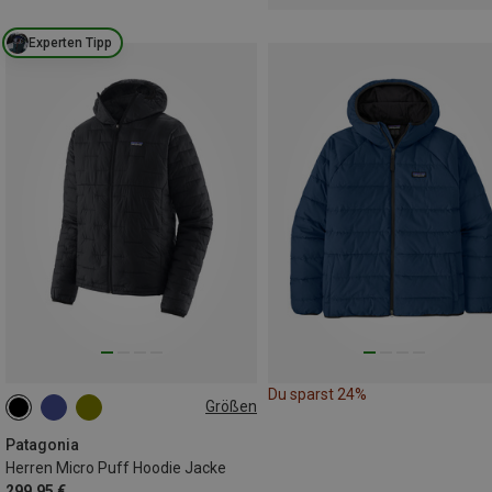
Experten Tipp
Du sparst 24%
Größen
S
M
L
XL
XXL
Patagonia
Herren Micro Puff Hoodie Jacke
299,95 €